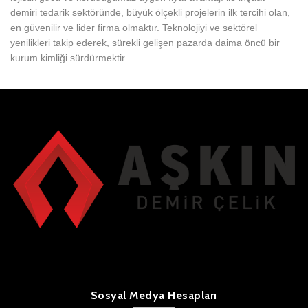
demiri tedarik sektöründe, büyük ölçekli projelerin ilk tercihi olan,
en güvenilir ve lider firma olmaktır. Teknolojiyi ve sektörel
yenilikleri takip ederek, sürekli gelişen pazarda daima öncü bir
kurum kimliği sürdürmektir.
Sosyal Medya Hesapları