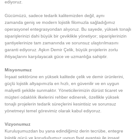
ediyoruz.
Gücümüzü, sadece tedarik kalitemizden değil, aynı
zamanda geniş ve modern lojistik filomuzla sağladığımız
operasyonel entegrasyondan alıyoruz. Bu sayede, yüksek tonajlı
siparişlerinizi dahi büyük bir çeviklikle yönetiyor; siparişlerinizin
şantiyelerinize tam zamanında ve sorunsuz ulaştırılmasını
garanti ediyoruz. Aşkın Demir Çelik, büyük projelerin zorlu
ihtiyaçlarını karşılayacak güce ve uzmanlığa sahiptir.
Misyonumuz
İnşaat sektörüne en yüksek kalitede çelik ve demir ürünlerini,
güçlü lojistik altyapımızla en hızlı, en güvenilir ve en uygun
maliyetli şekilde sunmaktır. Yöneticilerimizin dürüst ticaret ve
müşteri odaklılık ilkelerini rehber edinerek, özellikle yüksek
tonajlı projelerin tedarik süreçlerini kesintisiz ve sorunsuz
yönetmeyi temel görevimiz olarak kabul ediyoruz.
Vizyonumuz
Kuruluşumuzdan bu yana edindiğimiz derin tecrübe, entegre
lojistik gücü ve koruduğumuz uygun fiyat avantajı ile inşaat